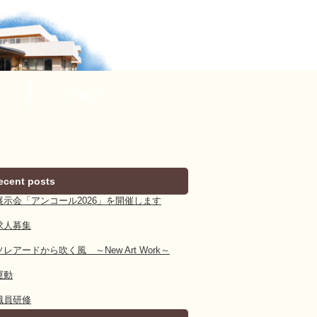
ブログ
ecent posts
展示会「アンコール2026」を開催します
求人募集
ソレアードから吹く風 ～New Art Work～
運動
職員研修