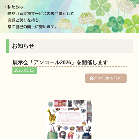
お知らせ
ペ
ペ
ペ
ペ
展示会「アンコール2026」を開催します
ー
ー
ー
ー
2026.03.16
ジ
ジ
ジ
ジ
…
この記事を読む