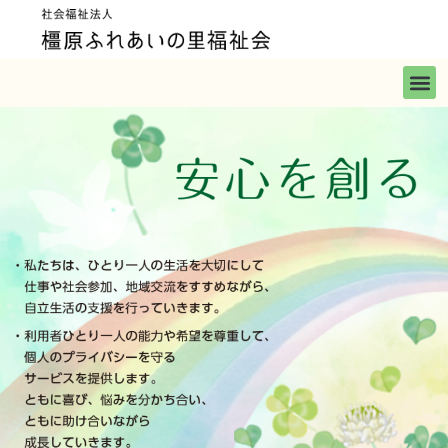
内
容
を
メ
ス
ニ
キ
ュ
ッ
ー
プ