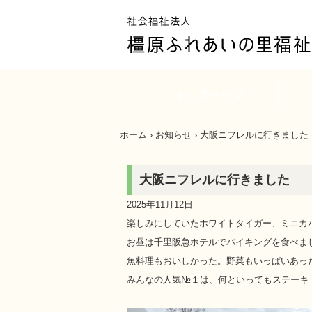
内
容
を
ス
キ
トップページ
ッ
プ
ホーム
›
お知らせ
›
大阪ニフレルに行きました
大阪ニフレルに行きました
2025年11月12日
楽しみにしていたホワイトタイガー、ミニカ
お昼は千里阪急ホテルでバイキングを食べま
魚料理もおいしかった。野菜もいっぱいあっ
みんなの人気№１は、何といってもステーキ