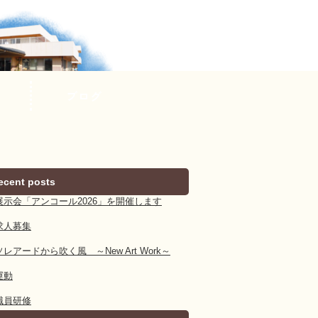
ブログ
ecent posts
展示会「アンコール2026」を開催します
求人募集
ソレアードから吹く風 ～New Art Work～
運動
職員研修